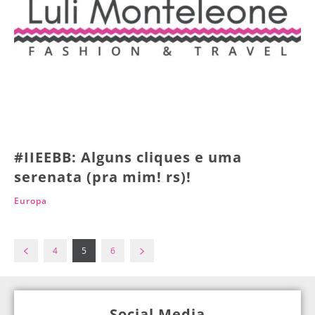
#IIEEBB: Alguns cliques e uma
serenata (pra mim! rs)!
Europa
4
5
6
Social Media