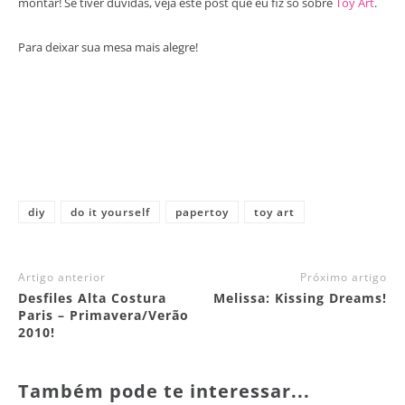
montar! Se tiver dúvidas, veja este post que eu fiz só sobre
Toy Art
.
Para deixar sua mesa mais alegre!
diy
do it yourself
papertoy
toy art
Artigo anterior
Próximo artigo
Desfiles Alta Costura
Melissa: Kissing Dreams!
Paris – Primavera/Verão
2010!
Também pode te interessar...