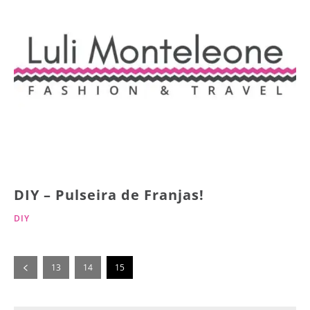
DIY – Pulseira de Franjas!
DIY
13
14
15