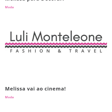
Moda
Melissa vai ao cinema!
Moda