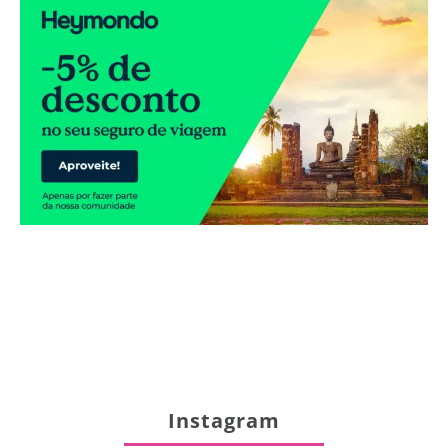
Instagram