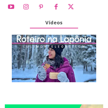
Vídeos