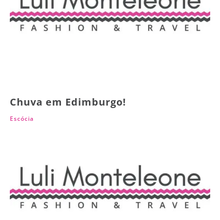
Chuva em Edimburgo!
Escócia