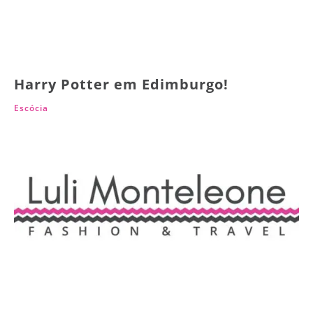
Harry Potter em Edimburgo!
Escócia