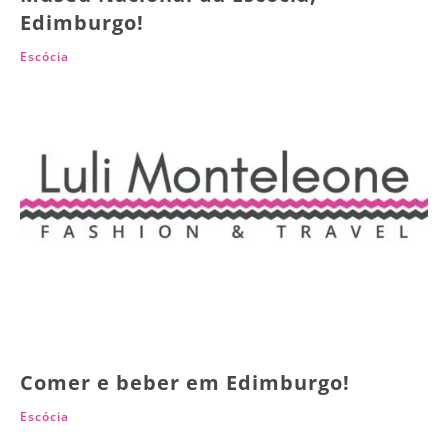
Edimburgo!
Escócia
Comer e beber em Edimburgo!
Escócia