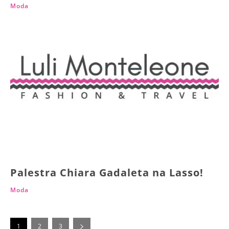
Moda
Palestra Chiara Gadaleta na Lasso!
Moda
1
2
3