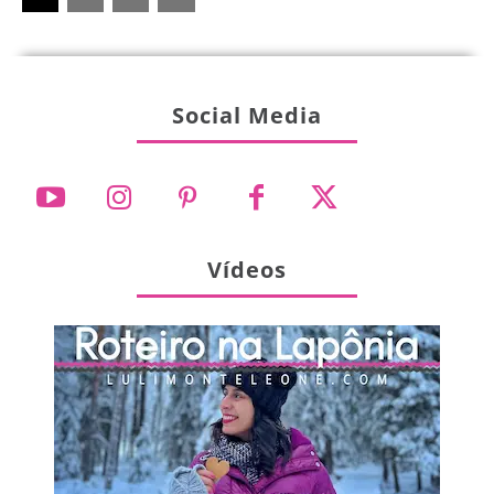
Social Media
Vídeos