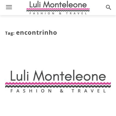
encontrinho
Tag: