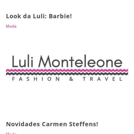
Look da Luli: Barbie!
Moda
Novidades Carmen Steffens!