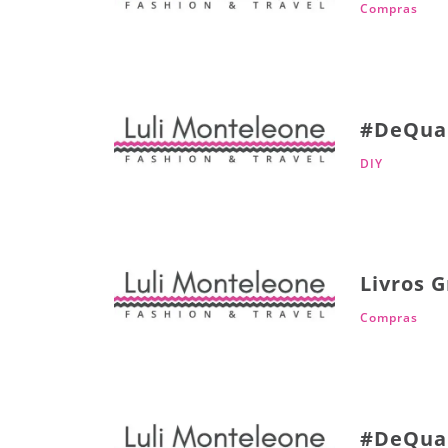
Compras
#DeQua
DIY
Livros G
Compras
#DeQua