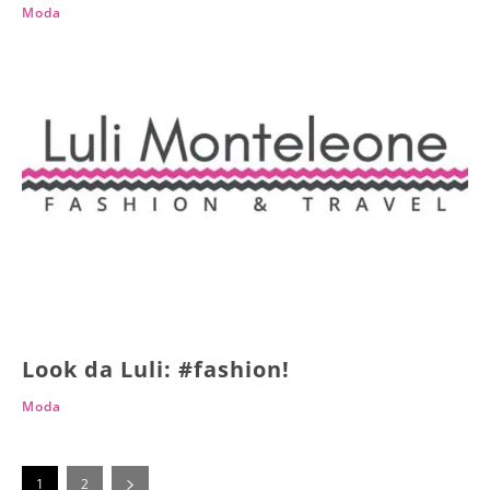
Moda
Look da Luli: #fashion!
Moda
1
2