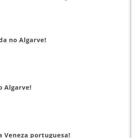
da no Algarve!
o Algarve!
 a Veneza portuguesa!