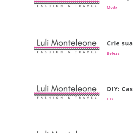
Moda
Crie su
Beleza
DIY: Ca
DIY