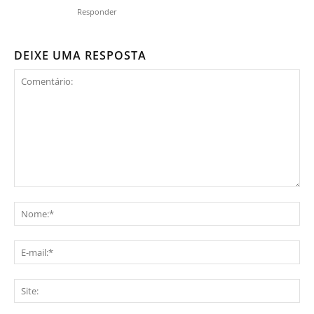
Responder
DEIXE UMA RESPOSTA
Comentário:
No
E-
mai
Sit