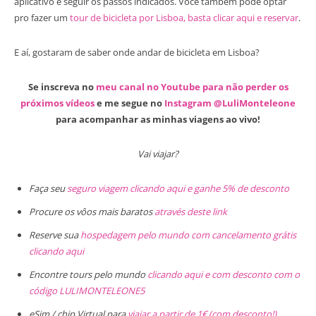
aplicativo e seguir os passos indicados. Você também pode optar
pro fazer um
tour de bicicleta por Lisboa, basta clicar aqui e reservar
.
E aí, gostaram de saber onde andar de bicicleta em Lisboa?
Se inscreva no
meu canal no Youtube para não perder os
próximos vídeos
e me segue no
Instagram @LuliMonteleone
para acompanhar as minhas viagens ao vivo!
Vai viajar?
Faça seu
seguro viagem clicando aqui e ganhe 5% de desconto
Procure os vôos mais baratos
através deste link
Reserve sua
hospedagem pelo mundo com cancelamento grátis
clicando aqui
Encontre tours pelo mundo
clicando aqui e com desconto com o
código LULIMONTELEONE5
eSim / chip Virtual para
viajar a partir de 1€ (com desconto!)