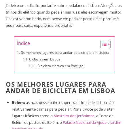
Já deixo uma dica importante sobre pedalar em Lisboa: Atenção aos
trilhos do elétrico quando pedalar nas ruas: eles escorregam muito!
E se estiver molhado, nem pense em pedalar perto deles porque é
pedir para cair… experiência própria! rs
Índice
Os melhores lugares para andar de bicicleta em Lisboa
Ciclovias em Lisboa
Bicicleta elétrica em Portugal
OS MELHORES LUGARES PARA
ANDAR DE BICICLETA EM LISBOA
Belém:
as ruas desse bairro super tradicional de Lisboa são
relativamente calmas para pedalar. Por ali, você pode visitar
lugares icônicos como o
Mosteiro dos Jerónimos
, a Torre de
Belém, os pasteis de Belém, o
Palácio Nacional da Ajuda
e
Jardim
Botânico da Ajuda
.