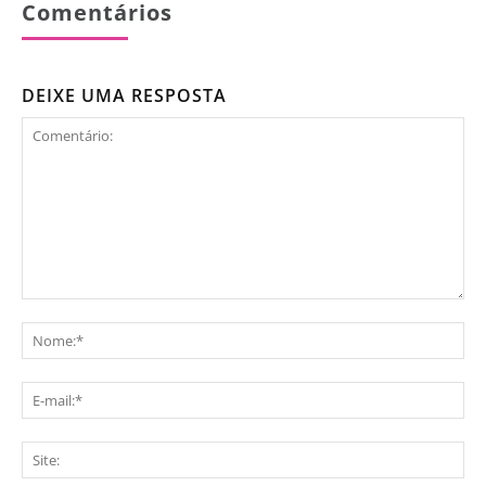
Comentários
DEIXE UMA RESPOSTA
Comentário:
No
E-
mai
Sit