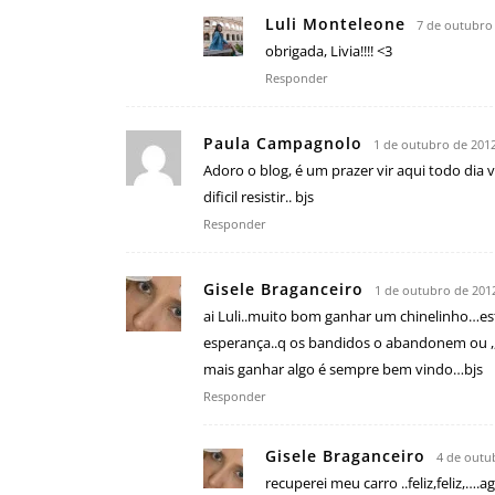
Luli Monteleone
7 de outubro
obrigada, Livia!!!! <3
Responder
Paula Campagnolo
1 de outubro de 2012
Adoro o blog, é um prazer vir aqui todo dia 
dificil resistir.. bjs
Responder
Gisele Braganceiro
1 de outubro de 201
ai Luli..muito bom ganhar um chinelinho…e
esperança..q os bandidos o abandonem ou ,,
mais ganhar algo é sempre bem vindo…bjs
Responder
Gisele Braganceiro
4 de outu
recuperei meu carro ..feliz,feliz,…