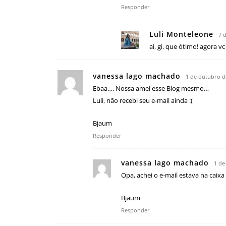
Responder
Luli Monteleone
7 
ai, gi, que ótimo! agora 
vanessa lago machado
1 de outubro d
Ebaa…. Nossa amei esse Blog mesmo…
Luli, não recebi seu e-mail ainda :(
Bjaum
Responder
vanessa lago machado
1 de
Opa, achei o e-mail estava na caix
Bjaum
Responder