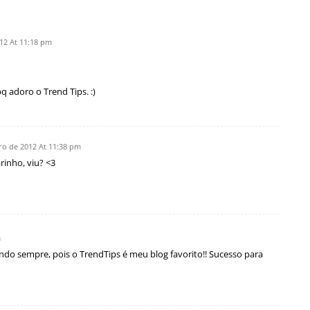
12 At 11:18 pm
adoro o Trend Tips. :)
ro de 2012 At 11:38 pm
rinho, viu? <3
m
do sempre, pois o TrendTips é meu blog favorito!! Sucesso para