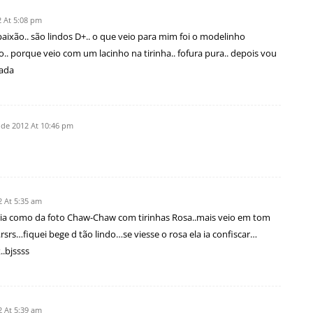
 At 5:08 pm
 paixão.. são lindos D+.. o que veio para mim foi o modelinho
.. porque veio com um lacinho na tirinha.. fofura pura.. depois vou
gada
 de 2012 At 10:46 pm
2 At 5:35 am
viria como da foto Chaw-Chaw com tirinhas Rosa..mais veio em tom
srs…fiquei bege d tão lindo…se viesse o rosa ela ia confiscar…
..bjssss
2 At 5:39 am