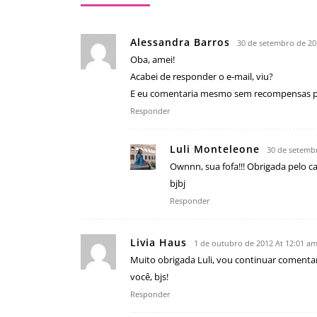
Alessandra Barros
30 de setembro de 20
Oba, amei!
Acabei de responder o e-mail, viu?
E eu comentaria mesmo sem recompensas pq 
Responder
Luli Monteleone
30 de setemb
Ownnn, sua fofa!!! Obrigada pelo ca
bjbj
Responder
Livia Haus
1 de outubro de 2012 At 12:01 a
Muito obrigada Luli, vou continuar comentan
você, bjs!
Responder