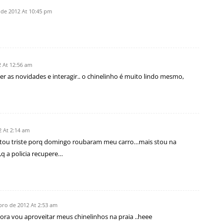
 de 2012 At 10:45 pm
 At 12:56 am
ver as novidades e interagir.. o chinelinho é muito lindo mesmo,
2 At 2:14 am
stou triste porq domingo roubaram meu carro…mais stou na
q a policia recupere…
bro de 2012 At 2:53 am
.agora vou aproveitar meus chinelinhos na praia ..heee