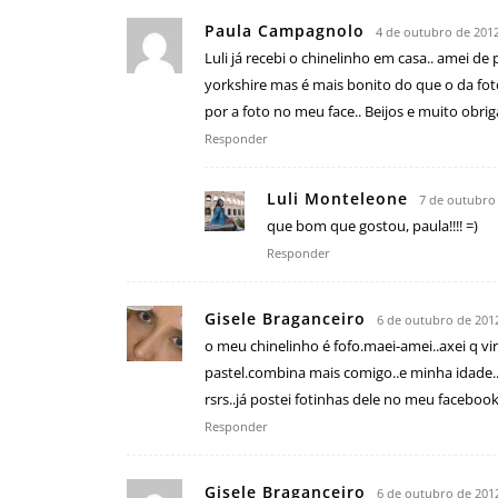
Paula Campagnolo
4 de outubro de 2012
Luli já recebi o chinelinho em casa.. amei de
yorkshire mas é mais bonito do que o da foto
por a foto no meu face.. Beijos e muito obri
Responder
Luli Monteleone
7 de outubro
que bom que gostou, paula!!!! =)
Responder
Gisele Braganceiro
6 de outubro de 201
o meu chinelinho é fofo.maei-amei..axei q 
pastel.combina mais comigo..e minha idade..r
rsrs..já postei fotinhas dele no meu facebook
Responder
Gisele Braganceiro
6 de outubro de 201