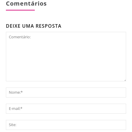
Comentários
DEIXE UMA RESPOSTA
Comentário:
No
E-
mai
Sit