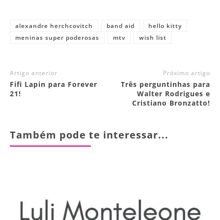
alexandre herchcovitch
band aid
hello kitty
meninas super poderosas
mtv
wish list
Artigo anterior
Próximo artigo
Fifi Lapin para Forever
Três perguntinhas para
21!
Walter Rodrigues e
Cristiano Bronzatto!
Também pode te interessar...