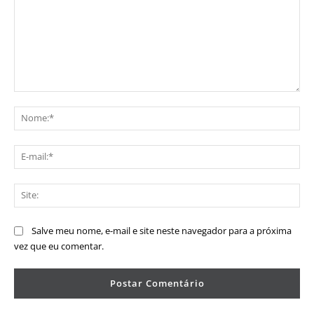
Comentário:
No
E-
mai
Sit
Salve meu nome, e-mail e site neste navegador para a próxima
vez que eu comentar.