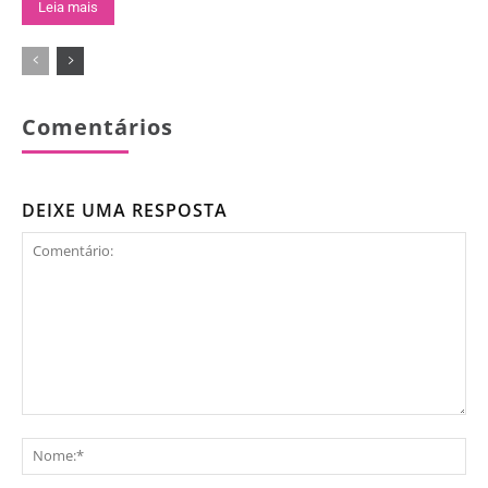
Leia mais
Comentários
DEIXE UMA RESPOSTA
Comentário:
No