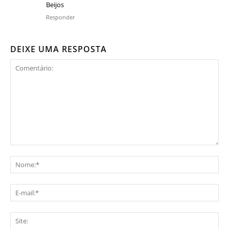
Beijos
Responder
DEIXE UMA RESPOSTA
Comentário:
No
E-
mai
Sit