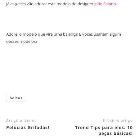
Já as geeks vão adorar este modelo do designer
João Sabino
.
Adorei o modelo que vira uma balança! E vocês usariam algum
desses modelos?
bolsas
Artigo anterior
Próximo artigo
Pelúcias Grifadas!
Trend Tips para eles: 10
peças básicas!