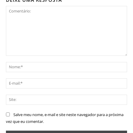
Comentário:
No
E-
mai
Sit
Salve meu nome, e-mail e site neste navegador para a próxima
vez que eu comentar.