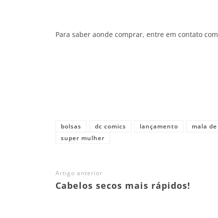
Para saber aonde comprar, entre em contato co
Share
bolsas
dc comics
lançamento
mala de
super mulher
Artigo anterior
Cabelos secos mais rápidos!