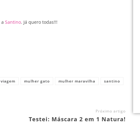
m a
Santino
. Já quero todas!!!
 viagem
mulher gato
mulher maravilha
santino
Próximo artigo
Testei: Máscara 2 em 1 Natura!