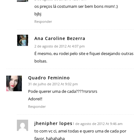
os preços lá costumam ser bem bons msm! ;)
bjbj
Responder
Ana Caroline Bezerra
2 de agosto de 2012 At 4:07 pm
É mesmo, eu rodei pelo site e fiquei desejando outras
bolsas.
Quadro Feminino
31 de julho de 2012 At 9:02 pm
Pode querer uma de cada????rsrsrsrs
Adorei!!
Responder
jhenipher lopes
1 de agosto de 2012 At 9:46 am
to com vc ci, amei todas e quero uma de cada por
favor. hahahaha