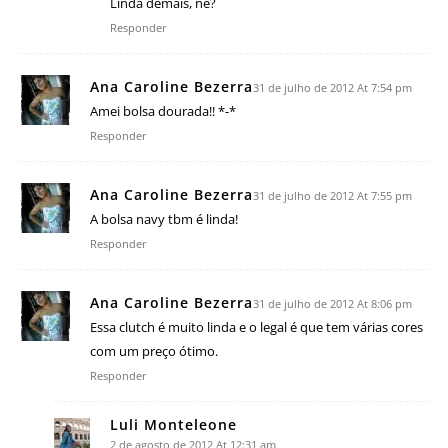
Linda demais, né?
Responder
Ana Caroline Bezerra
31 de julho de 2012 At 7:54 pm
Amei bolsa dourada!! *-*
Responder
Ana Caroline Bezerra
31 de julho de 2012 At 7:55 pm
A bolsa navy tbm é linda!
Responder
Ana Caroline Bezerra
31 de julho de 2012 At 8:06 pm
Essa clutch é muito linda e o legal é que tem várias cores
com um preço ótimo.
Responder
Luli Monteleone
2 de agosto de 2012 At 12:31 am