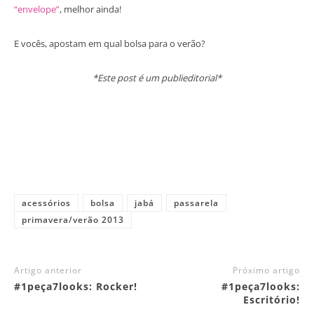
“envelope”
, melhor ainda!
E vocês, apostam em qual bolsa para o verão?
*Este post é um publieditorial*
acessórios
bolsa
jabá
passarela
primavera/verão 2013
Artigo anterior
Próximo artigo
#1peça7looks: Rocker!
#1peça7looks:
Escritório!