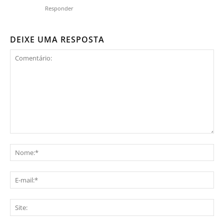
Responder
DEIXE UMA RESPOSTA
Comentário:
No
E-
mai
Sit