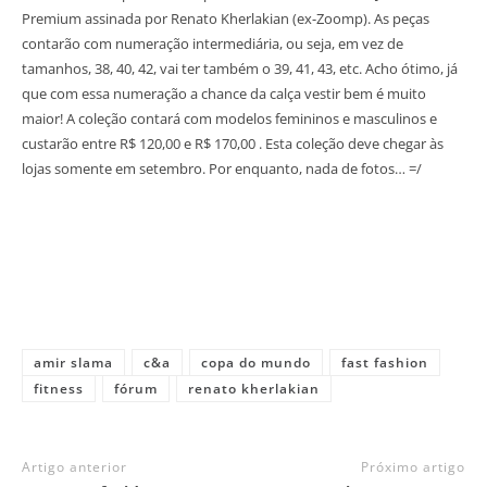
Premium assinada por Renato Kherlakian (ex-Zoomp). As peças
contarão com numeração intermediária, ou seja, em vez de
tamanhos, 38, 40, 42, vai ter também o 39, 41, 43, etc. Acho ótimo, já
que com essa numeração a chance da calça vestir bem é muito
maior! A coleção contará com modelos femininos e masculinos e
custarão entre R$ 120,00 e R$ 170,00 . Esta coleção deve chegar às
lojas somente em setembro. Por enquanto, nada de fotos… =/
amir slama
c&a
copa do mundo
fast fashion
fitness
fórum
renato kherlakian
Artigo anterior
Próximo artigo