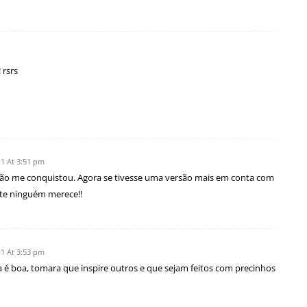
 rsrs
1 At 3:51 pm
í não me conquistou. Agora se tivesse uma versão mais em conta com
nte ninguém merece!!
1 At 3:53 pm
éia é boa, tomara que inspire outros e que sejam feitos com precinhos