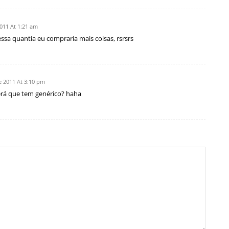
011 At 1:21 am
essa quantia eu compraria mais coisas, rsrsrs
 2011 At 3:10 pm
será que tem genérico? haha