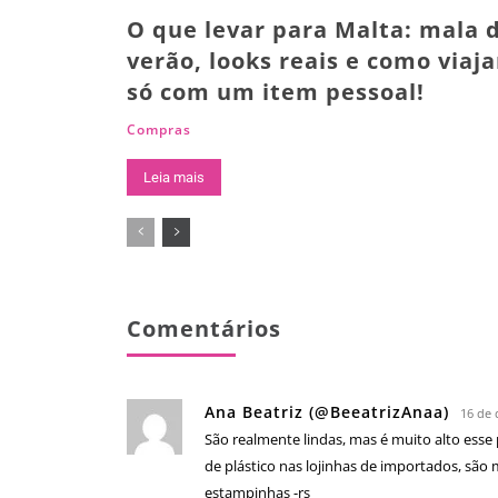
O que levar para Malta: mala 
verão, looks reais e como viaja
só com um item pessoal!
Compras
Leia mais
Comentários
Ana Beatriz (@BeeatrizAnaa)
16 de 
São realmente lindas, mas é muito alto ess
de plástico nas lojinhas de importados, são
estampinhas -rs