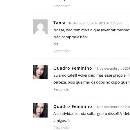
Responder
Tania
16 de dezembro de 2011 At 1:28 pm
Nossa, não tem mais o que inventar mesmo!
Não compraria não!
bjs
Responder
Quadro Feminino
18 de dezembro de 201
Eu amo café!!! Achei chic, mas esse preço a
certeza, pois queimar os ddos no copo que
Responder
Quadro Feminino
18 de dezembro de 201
A criatividade anda solta, gosto disso!! A id
amigos. ;)
Responder