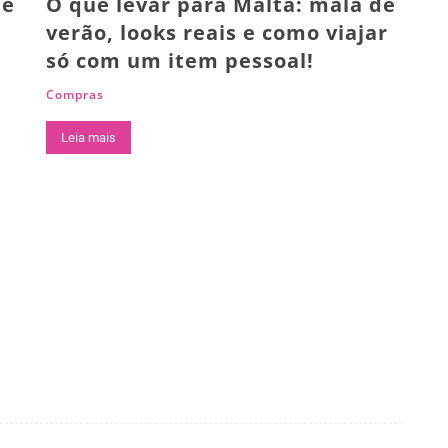
ue
O que levar para Malta: mala de
verão, looks reais e como viajar
só com um item pessoal!
Compras
Leia mais