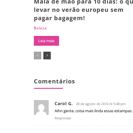
Mala de mão para 10 dias: o q
levar no verão europeu sem
pagar bagagem!
Beleza
Leia mais
Comentários
Carol G.
28 de agosto de 2010 At 5:48 pm
Aihn gente, coisa mais linda essas estampas.
Responder