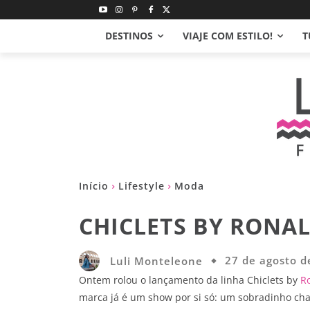
DESTINOS
VIAJE COM ESTILO!
T
Início
Lifestyle
Moda
CHICLETS BY RONA
Luli Monteleone
27 de agosto d
Ontem rolou o lançamento da linha Chiclets by
R
marca já é um show por si só: um sobradinho c