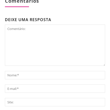
Comentários
DEIXE UMA RESPOSTA
Comentário:
No
E-
mai
Sit