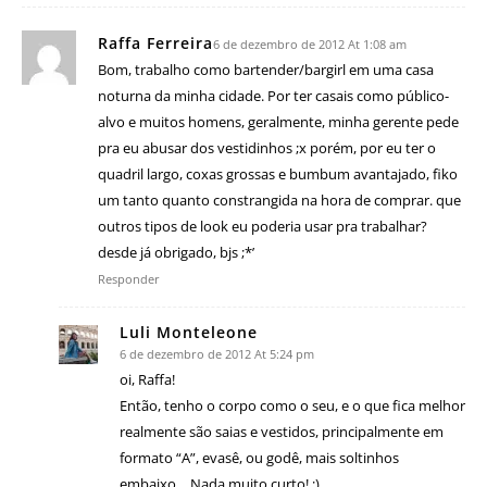
Raffa Ferreira
6 de dezembro de 2012 At 1:08 am
Bom, trabalho como bartender/bargirl em uma casa
noturna da minha cidade. Por ter casais como público-
alvo e muitos homens, geralmente, minha gerente pede
pra eu abusar dos vestidinhos ;x porém, por eu ter o
quadril largo, coxas grossas e bumbum avantajado, fiko
um tanto quanto constrangida na hora de comprar. que
outros tipos de look eu poderia usar pra trabalhar?
desde já obrigado, bjs ;*’
Responder
Luli Monteleone
6 de dezembro de 2012 At 5:24 pm
oi, Raffa!
Então, tenho o corpo como o seu, e o que fica melhor
realmente são saias e vestidos, principalmente em
formato “A”, evasê, ou godê, mais soltinhos
embaixo… Nada muito curto! ;)