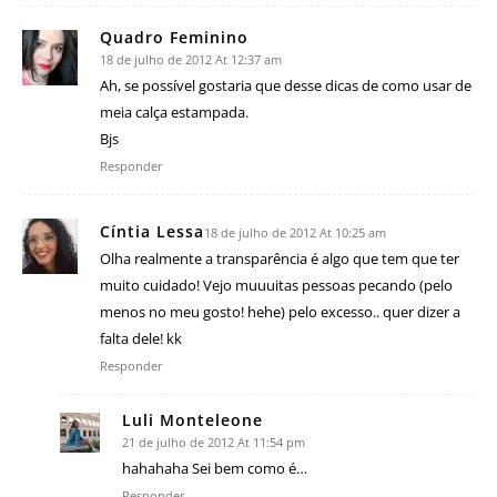
Quadro Feminino
18 de julho de 2012 At 12:37 am
Ah, se possível gostaria que desse dicas de como usar de
meia calça estampada.
Bjs
Responder
Cíntia Lessa
18 de julho de 2012 At 10:25 am
Olha realmente a transparência é algo que tem que ter
muito cuidado! Vejo muuuitas pessoas pecando (pelo
menos no meu gosto! hehe) pelo excesso.. quer dizer a
falta dele! kk
Responder
Luli Monteleone
21 de julho de 2012 At 11:54 pm
hahahaha Sei bem como é…
Responder