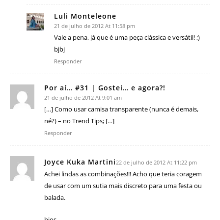
Luli Monteleone
21 de julho de 2012 At 11:58 pm
Vale a pena, já que é uma peça clássica e versátil! ;)
bjbj
Responder
Por aí… #31 | Gostei… e agora?!
21 de julho de 2012 At 9:01 am
[…] Como usar camisa transparente (nunca é demais,
né?) – no Trend Tips; […]
Responder
Joyce Kuka Martini
22 de julho de 2012 At 11:22 pm
Achei lindas as combinações!!! Acho que teria coragem
de usar com um sutia mais discreto para uma festa ou
balada.
bjos