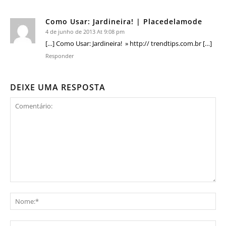
Como Usar: Jardineira! | Placedelamode
4 de junho de 2013 At 9:08 pm
[…] Como Usar: Jardineira! » http:// trendtips.com.br […]
Responder
DEIXE UMA RESPOSTA
Comentário:
No
E-