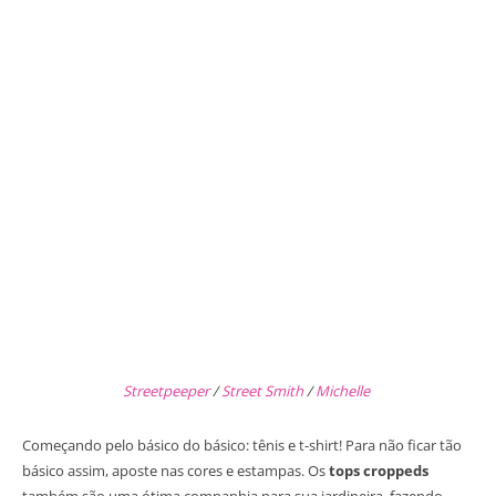
Streetpeeper
/
Street Smith
/
Michelle
Começando pelo básico do básico: tênis e t-shirt! Para não ficar tão
básico assim, aposte nas cores e estampas. Os
tops croppeds
também são uma ótima companhia para sua jardineira, fazendo