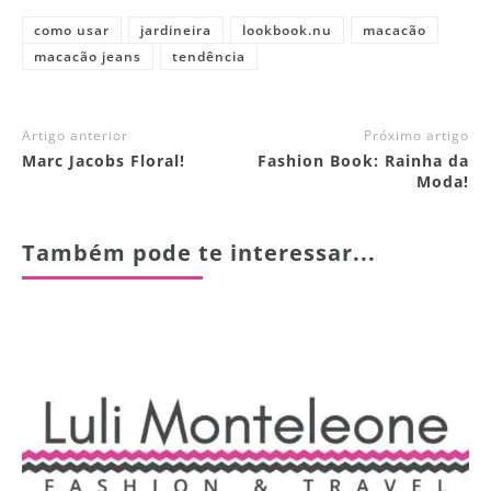
como usar
jardineira
lookbook.nu
macacão
macacão jeans
tendência
Artigo anterior
Próximo artigo
Marc Jacobs Floral!
Fashion Book: Rainha da
Moda!
Também pode te interessar...