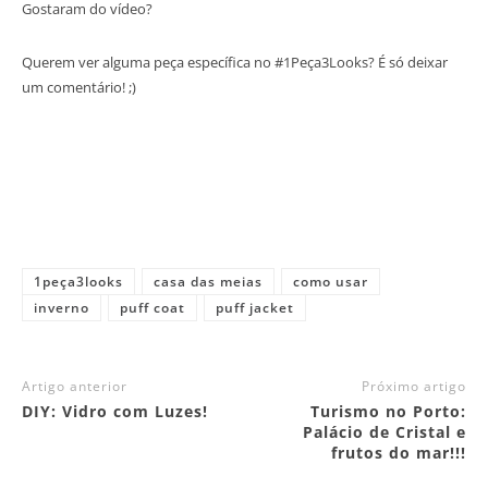
Gostaram do vídeo?
Querem ver alguma peça específica no #1Peça3Looks? É só deixar
um comentário! ;)
1peça3looks
casa das meias
como usar
inverno
puff coat
puff jacket
Artigo anterior
Próximo artigo
DIY: Vidro com Luzes!
Turismo no Porto:
Palácio de Cristal e
frutos do mar!!!