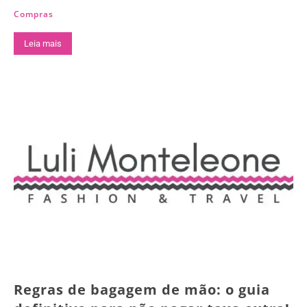
Compras
Leia mais
Regras de bagagem de mão: o guia