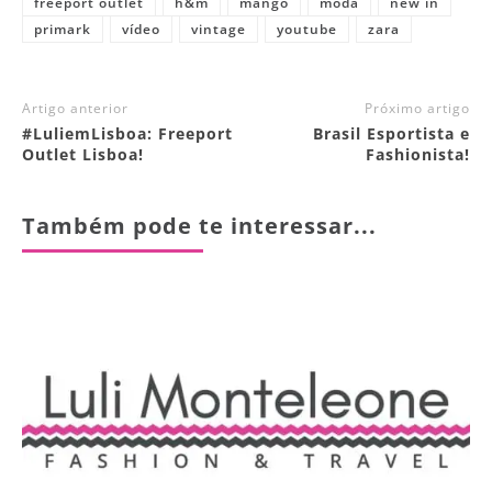
freeport outlet
h&m
mango
moda
new in
primark
vídeo
vintage
youtube
zara
Artigo anterior
Próximo artigo
#LuliemLisboa: Freeport
Brasil Esportista e
Outlet Lisboa!
Fashionista!
Também pode te interessar...