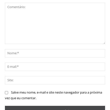
Comentário:
No
E-
mai
Sit
Salve meu nome, e-mail e site neste navegador para a próxima
vez que eu comentar.