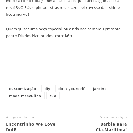
indecisa como toda geminiana, só sabia que queria alguma coisa
rosa! Rs O Flávio pintou listras rosa e azul pelo avesso da t-shirt e
ficou incrível!
Quem quiser uma peça especial, ou ainda não comprou presente
para o Dia dos Namorados, corre lá! ;)
customização
diy
do it yourself
jardins
moda masculina
tua
Artigo anterior
Próximo artigo
Encontrinho We Love
Barbie para
Doll!
Cia.Marítima!