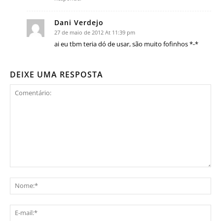
Dani Verdejo
27 de maio de 2012 At 11:39 pm
ai eu tbm teria dó de usar, são muito fofinhos *-*
DEIXE UMA RESPOSTA
Comentário:
No
E-
mai