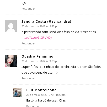
Bjs
Responder
Sandra Costa (@sc_sandra)
25 de maio de 2012 At 9:42 pm
hipsterizando com Band-Aids fashion via @trendtips
http://t.co/GtGPVkDy
Responder
Quadro Feminino
26 de maio de 2012 At 9:03 pm
Super fofos!! Eu tinha o do Herchcovitch, eram tão fofos
que dava pena de usar!! :)
Responder
Luli Monteleone
26 de maio de 2012 At 11:35 pm
Eu tb tinha dó de usar, Ci! rs
Responder