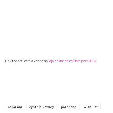
O “kit sport” está a venda na
loja online da estilista por U$ 12
.
band aid
cynthia rowley
parcerias
wish list