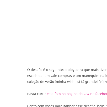
O desafio é o seguinte: a blogueira que mais tive
escolhida, um vale compras e um manequim na loj
coleção de verão (minha wish list tá grande! Rs), 
Basta curtir
esta foto na página da 284 no facebo
Conto com vocês para ganhar esse desafio, hein! ;