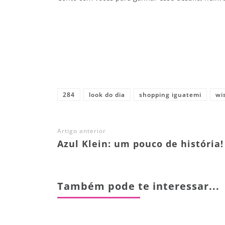
Share
284
look do dia
shopping iguatemi
wis
Artigo anterior
Azul Klein: um pouco de história!
Também pode te interessar...