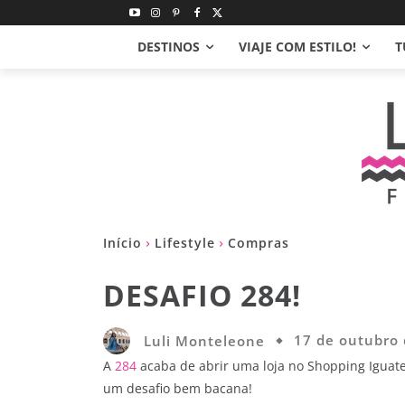
DESTINOS
VIAJE COM ESTILO!
T
Início
Lifestyle
Compras
DESAFIO 284!
Luli Monteleone
17 de outubro
A
284
acaba de abrir uma loja no Shopping Igua
um desafio bem bacana!