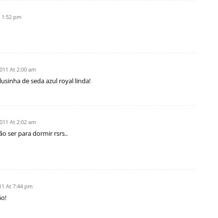
 1:52 pm
011 At 2:00 am
sinha de seda azul royal linda!
011 At 2:02 am
o ser para dormir rsrs..
1 At 7:44 pm
ão!