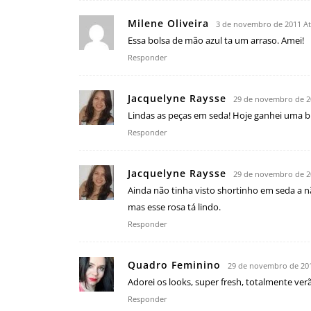
Milene Oliveira
3 de novembro de 2011 At
Essa bolsa de mão azul ta um arraso. Amei!
Responder
Jacquelyne Raysse
29 de novembro de 2
Lindas as peças em seda! Hoje ganhei uma blu
Responder
Jacquelyne Raysse
29 de novembro de 2
Ainda não tinha visto shortinho em seda a nã
mas esse rosa tá lindo.
Responder
Quadro Feminino
29 de novembro de 201
Adorei os looks, super fresh, totalmente ver
Responder