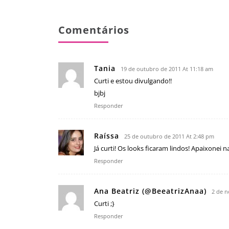
Comentários
Tania
19 de outubro de 2011 At 11:18 am
Curti e estou divulgando!!
bjbj
Responder
Raíssa
25 de outubro de 2011 At 2:48 pm
Já curti! Os looks ficaram lindos! Apaixonei n
Responder
Ana Beatriz (@BeeatrizAnaa)
2 de n
Curti ;}
Responder