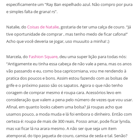
especificamente um “Ray Ban espelhado azul. Não compro por pura
e simples falta de grana! rs”.
Natalie, do
Coisas de Natalie
, gostaria de ter uma calça de couro. “Já
tive oportunidade de comprar , mas tenho medo de ficar cafona!”
Acho que você deveria se jogar, uso muuuito a minha! ;)
Marcela, do
Fashion Square
, deu uma super lição para todas nós:
“Antigamente eu tinha essa cabeça de não vale a pena, mas os anos
vão passando e eu, como boa capricorniana, vou me rendendo à
pratica dos poucos e bons. Assim estou fazendo com as bolsas de
grife e o próximo passo são os sapatos. Agora o que não tenho
coragem de comprar mesmo é roupa cara. Acessórios levo em
consideração que valem a pena pelo número de vezes que vou usar.
Afinal, em quanto looks cabem uma bolsa? Já roupas acho que
usamos pouco, a moda muda e lá foi embora o dinheiro. Então com
certeza é: roupa de mais de 300 reais. Posso amar, pode ficar lynda,
mas vai ficar lá na arara mesmo. A não ser que seja um item
atemporal, do tipo jaqueta de couro, camisa de seda e tal. Senão?