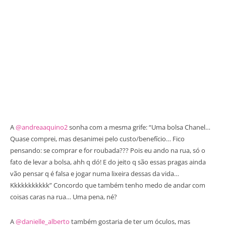
A
@andreaaquino2
sonha com a mesma grife: “Uma bolsa Chanel…
Quase comprei, mas desanimei pelo custo/benefício… Fico
pensando: se comprar e for roubada??? Pois eu ando na rua, só o
fato de levar a bolsa, ahh q dó! E do jeito q são essas pragas ainda
vão pensar q é falsa e jogar numa lixeira dessas da vida…
Kkkkkkkkkkk” Concordo que também tenho medo de andar com
coisas caras na rua… Uma pena, né?
A
@danielle_alberto
também gostaria de ter um óculos, mas