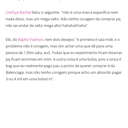
Cinthya Rachel
falou o seguinte: “não é uma marca específica nem
nada disso, mas um mega salto. Não tenho coragem de comprar pq
não sei andar de salto mega alto! hahahahhaha”
Elô, do
Bapho Fashion
, tem dois desejos: “A primeira é saia midi, e o
problema não é coragem, mas sim achar uma que dê para uma
pessoa de 1,50m (aka, eu!). Todas que eu experimento ficam bizarras
pq ficam enormes em mim. A outra coisa é uma bolsa, pois a única it
bag que eu realmente pago pau a ponto de querer comprar é da
Balenciaga, mas não tenho coragem porque acho um absurdo pagar
3 ou 4 mil em uma bolsa! rs”.