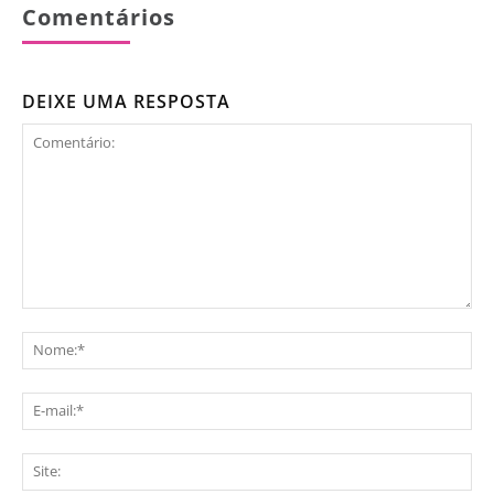
Comentários
DEIXE UMA RESPOSTA
Comentário:
No
E-
mai
Sit