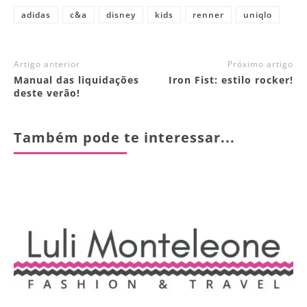
adidas
c&a
disney
kids
renner
uniqlo
Artigo anterior
Próximo artigo
Manual das liquidações
Iron Fist: estilo rocker!
deste verão!
Também pode te interessar...