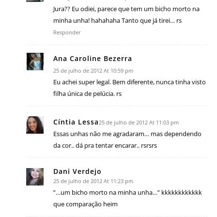
Jura?? Eu odiei, parece que tem um bicho morto na
minha unha! hahahaha Tanto que já tirei… rs
Responder
Ana Caroline Bezerra
25 de julho de 2012 At 10:59 pm
Eu achei super legal. Bem diferente, nunca tinha visto
filha única de pelúcia. rs
Cíntia Lessa
25 de julho de 2012 At 11:03 pm
Essas unhas não me agradaram… mas dependendo
da cor.. dá pra tentar encarar.. rsrsrs
Dani Verdejo
25 de julho de 2012 At 11:23 pm
”…um bicho morto na minha unha…” kkkkkkkkkkkk
que comparação heim