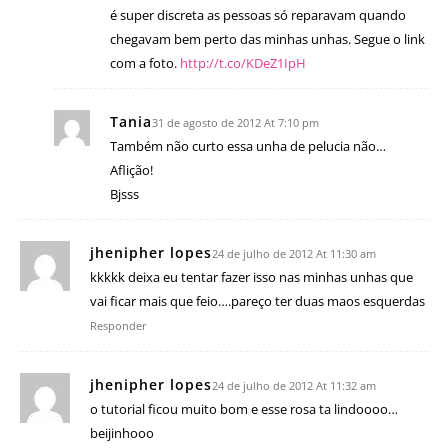
é super discreta as pessoas só reparavam quando
chegavam bem perto das minhas unhas. Segue o link
com a foto.
http://t.co/KDeZ1IpH
Tania
31 de agosto de 2012 At 7:10 pm
Também não curto essa unha de pelucia não…
Aflição!
Bjsss
jhenipher lopes
24 de julho de 2012 At 11:30 am
kkkkk deixa eu tentar fazer isso nas minhas unhas que
vai ficar mais que feio….pareço ter duas maos esquerdas
Responder
jhenipher lopes
24 de julho de 2012 At 11:32 am
o tutorial ficou muito bom e esse rosa ta lindoooo…
beijinhooo