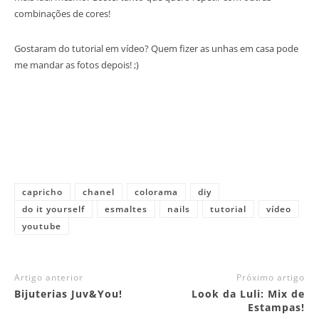
combinações de cores!
Gostaram do tutorial em vídeo? Quem fizer as unhas em casa pode
me mandar as fotos depois! ;)
capricho
chanel
colorama
diy
do it yourself
esmaltes
nails
tutorial
vídeo
youtube
Artigo anterior
Próximo artigo
Bijuterias Juv&You!
Look da Luli: Mix de
Estampas!