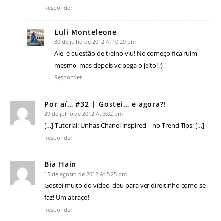
Responder
Luli Monteleone
30 de julho de 2012 At 10:29 pm
Ale, é questão de treino viu! No começo fica ruim
mesmo, mas depois vc pega o jeito! ;)
Responder
Por aí… #32 | Gostei… e agora?!
29 de julho de 2012 At 3:02 pm
[…] Tutorial: Unhas Chanel inspired – no Trend Tips; […]
Responder
Bia Hain
15 de agosto de 2012 At 5:25 pm
Gostei muito do vídeo, deu para ver direitinho como se
faz! Um abraço!
Responder