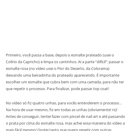
Primeiro, você passa a base, depois o esmalte prateado (usei o
Colírio da Capricho) e limpa os cantinhos. Aí a parte “difícil”: passar o
esmalte rosa (no vídeo usei o Flor do Deserto, da Colorama)
deixando uma beiradinha do prateado aparecendo. É importante
escolher um esmalte que cubra bem com uma camada, para não ter
que repetir o processo. Para finalizar, pode passar top coat!
No vídeo só fiz quatro unhas, para vocês entenderem o processo…
Na hora de usar mesmo, fiz em todas as unhas (obviamente! rs)!
Antes de conseguir, tentei fazer com pincel de nail art e até passando
o prata por cima do esmalte rosa, mas achei essa maneira do vídeo a
mais fácil mesmo! Gostei tanto que quero repetir com outras