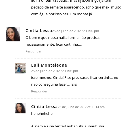
Eu fiz ontem (Sábado), mas hj (Domingo) já tem
pedaço de esmalte aparecendo, acho que mexi muito
com água por isso caiu um monte já.
Cíntia Lessa
25 de julho de 2012 At 11:02 pm
O bom é que nessa nail a forma não precisa,
necessariamente, ficar certinha….
Responder
Luli Monteleone
25 de julho de 2012 At 11:03 pm
isso mesmo, Cíntia! P se precisasse ficar certinha, eu
não conseguiria fazer… rsrs
Responder
Cíntia Lessa
25 de julho de 2012 At 11:14 pm
hehehehehe
Aí nem eu iria tentar! auhahuhuauhauhuha