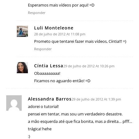
Esperamos mais vídeos por aqui! =D
Responder
Luli Monteleone
28 de julho de 2012 At 11:08 pm
Prometo que tentarei fazer mais vídeos, Cíntia!!! =)
Responder
Cíntia Lessa
29 de julho de 2012 At 10:26 pm
Obaaaaaaaaa!
Ficamos no aguardo então! =D
Alessandra Barros
29 de julho de 2012 At 1:39 pm
adorei o tutorial!
pensei em tentar, mas sou um verdadeiro desastre.
a mão esquerda até que fica bonita, mas a direita… pfff…
trágica! hehe
:)