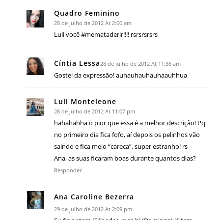
Quadro Feminino
28 de julho de 2012 At 2:00 am
Luli você #memataderir!!!! rsrsrsrsrs
Cíntia Lessa
28 de julho de 2012 At 11:36 am
Gostei da expressão! auhauhauhauhaauhhua
Luli Monteleone
28 de julho de 2012 At 11:07 pm
hahahahha o pior que essa é a melhor descrição! Pq
no primeiro dia fica fofo, aí depois os pelinhos vão
saindo e fica meio “careca”, super estranho! rs
Ana, as suas ficaram boas durante quantos dias?
Responder
Ana Caroline Bezerra
29 de julho de 2012 At 2:09 pm