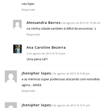
nas lojas.
Responder
Alessandra Barros
5 de agosto de 2012 At 10:36 am
na minha cidade também é difícil de encontrar. :(
Responder
Ana Caroline Bezerra
5 de agosto de 2012 At 9:13 pm
Uma pena né?!
jhenipher lopes
2 de agosto de 2012 At 9:30 pm
e as meninas super poderosas atacando com esmaltes
agora….kkkkk
Responder
jhenipher lopes
2 de agosto de 2012 At 9:31 pm