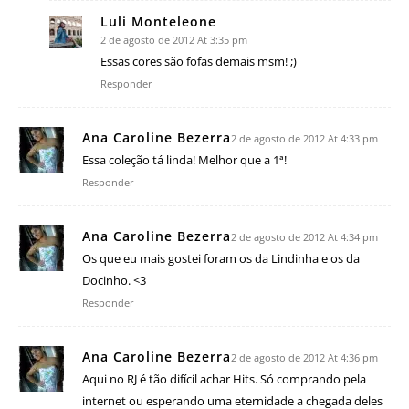
Luli Monteleone
2 de agosto de 2012 At 3:35 pm
Essas cores são fofas demais msm! ;)
Responder
Ana Caroline Bezerra
2 de agosto de 2012 At 4:33 pm
Essa coleção tá linda! Melhor que a 1ª!
Responder
Ana Caroline Bezerra
2 de agosto de 2012 At 4:34 pm
Os que eu mais gostei foram os da Lindinha e os da
Docinho. <3
Responder
Ana Caroline Bezerra
2 de agosto de 2012 At 4:36 pm
Aqui no RJ é tão difícil achar Hits. Só comprando pela
internet ou esperando uma eternidade a chegada deles