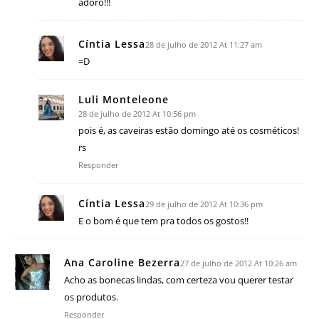
adoro!!!
Cíntia Lessa
28 de julho de 2012 At 11:27 am
=D
Luli Monteleone
28 de julho de 2012 At 10:56 pm
pois é, as caveiras estão domingo até os cosméticos!
rs
Responder
Cíntia Lessa
29 de julho de 2012 At 10:36 pm
E o bom é que tem pra todos os gostos!!
Ana Caroline Bezerra
27 de julho de 2012 At 10:26 am
Acho as bonecas lindas, com certeza vou querer testar
os produtos.
Responder