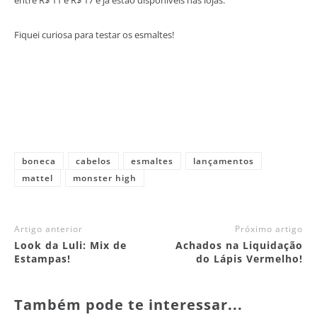
entre R$ 11 e R$ 17 e já estão disponíveis nas lojas.
Fiquei curiosa para testar os esmaltes!
boneca
cabelos
esmaltes
lançamentos
mattel
monster high
Artigo anterior
Próximo artigo
Look da Luli: Mix de
Achados na Liquidação
Estampas!
do Lápis Vermelho!
Também pode te interessar...