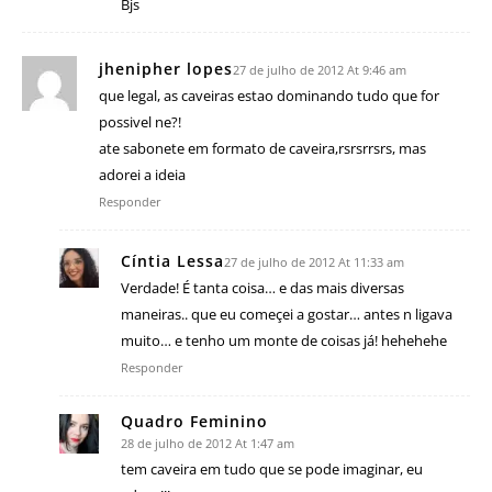
Bjs
jhenipher lopes
27 de julho de 2012 At 9:46 am
que legal, as caveiras estao dominando tudo que for
possivel ne?!
ate sabonete em formato de caveira,rsrsrrsrs, mas
adorei a ideia
Responder
Cíntia Lessa
27 de julho de 2012 At 11:33 am
Verdade! É tanta coisa… e das mais diversas
maneiras.. que eu começei a gostar… antes n ligava
muito… e tenho um monte de coisas já! hehehehe
Responder
Quadro Feminino
28 de julho de 2012 At 1:47 am
tem caveira em tudo que se pode imaginar, eu