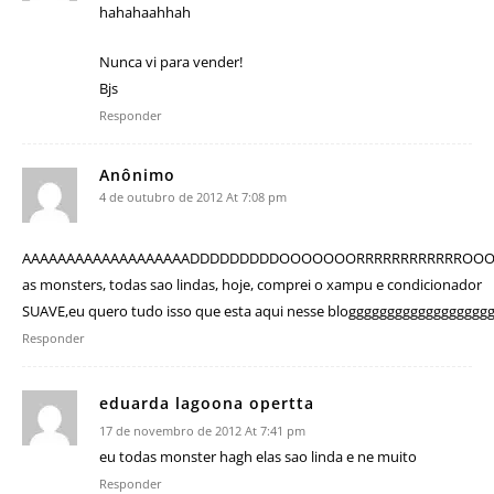
hahahaahhah
Nunca vi para vender!
Bjs
Responder
Anônimo
4 de outubro de 2012 At 7:08 pm
AAAAAAAAAAAAAAAAAAADDDDDDDDDOOOOOOORRRRRRRRRRRROO
as monsters, todas sao lindas, hoje, comprei o xampu e condicionador
SUAVE,eu quero tudo isso que esta aqui nesse blogggggggggggggggggg
Responder
eduarda lagoona opertta
17 de novembro de 2012 At 7:41 pm
eu todas monster hagh elas sao linda e ne muito
Responder