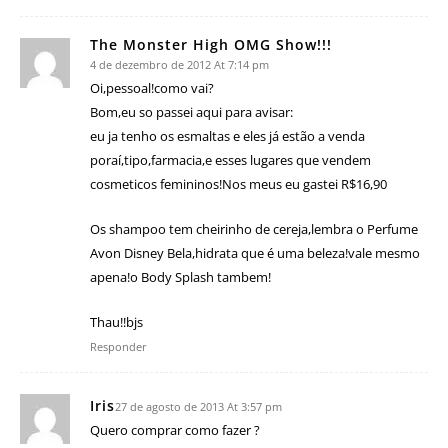
The Monster High OMG Show!!!
4 de dezembro de 2012 At 7:14 pm
Oi,pessoal!como vai?
Bom,eu so passei aqui para avisar:
eu ja tenho os esmaltas e eles já estão a venda
poraí,tipo,farmacia,e esses lugares que vendem
cosmeticos femininos!Nos meus eu gastei R$16,90
Os shampoo tem cheirinho de cereja,lembra o Perfume
Avon Disney Bela,hidrata que é uma beleza!vale mesmo
apena!o Body Splash tambem!
Thau!!bjs
Responder
Iris
27 de agosto de 2013 At 3:57 pm
Quero comprar como fazer ?