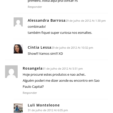
primeiro, volta aqui pra contar! rs
Responder
Alessandra Barrosa
29 de julho de 2012 At 1:30 pm
combinado!
também fiquei super curiosa nos esmaltes.
Cíntia Lessa
29 de julho de 2012 At 10:32 pm
Show!!! Vamos sim!!! XD
Rosangela
31 de julho de 2012 At 5:51 pm
Hoje procurei estes produtos e nao achei..
Alguém poderi me dizer aonde eu encontro em Sao
Paulo Capital?
Responder
Luli Monteleone
31 de julho de 2012 At 6:05 pm