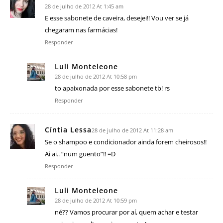
28 de julho de 2012 At 1:45 am
E esse sabonete de caveira, desejei!! Vou ver se já
chegaram nas farmácias!
Responder
Luli Monteleone
28 de julho de 2012 At 10:58 pm
to apaixonada por esse sabonete tb! rs
Responder
Cíntia Lessa
28 de julho de 2012 At 11:28 am
Se o shampoo e condicionador ainda forem cheirosos!!
Ai ai.. “num guento”!! =D
Responder
Luli Monteleone
28 de julho de 2012 At 10:59 pm
né?? Vamos procurar por aí, quem achar e testar