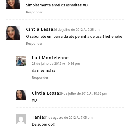
Simplesmente amei os esmaltes! =D
Responder
Cíntia Lessa
26 de julho de 2012 At 9:25 pm
O sabonete em barra da até peninha de usar! hehehehe
Responder
Luli Monteleone
28 de julho de 2012 At 10:56 pm
dá mesmo! rs
Responder
Cíntia Lessa
29 de julho de 2012 At 10:35 pm
XD
Tania
31 de agosto de 2012 At 7:05 pm
Dá super dó!!