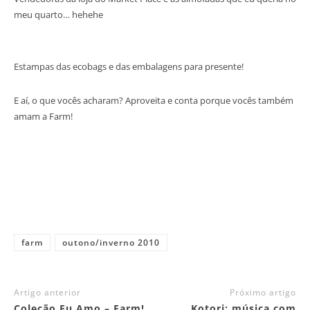
meu quarto… hehehe
Estampas das ecobags e das embalagens para presente!
E aí, o que vocês acharam? Aproveita e conta porque vocês também
amam a Farm!
farm
outono/inverno 2010
Artigo anterior
Próximo artigo
Coleção Eu Amo – Farm!
Kotori: música com