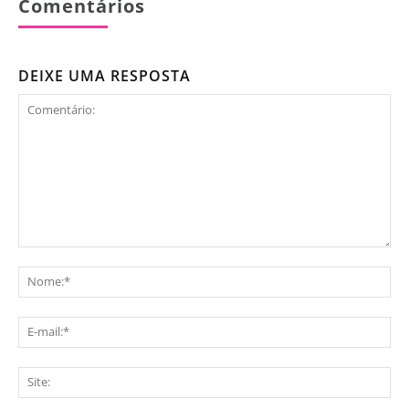
Comentários
DEIXE UMA RESPOSTA
Comentário:
No
E-
mai
Sit