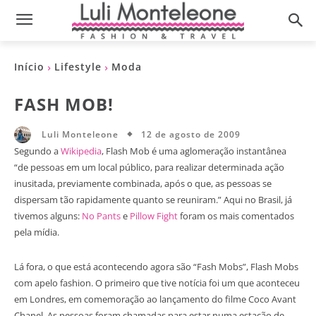
Início
Lifestyle
Moda
FASH MOB!
12 de agosto de 2009
Luli Monteleone
Segundo a
Wikipedia
, Flash Mob é uma aglomeração instantânea
“de pessoas em um local público, para realizar determinada ação
inusitada, previamente combinada, após o que, as pessoas se
dispersam tão rapidamente quanto se reuniram.” Aqui no Brasil, já
tivemos alguns:
No Pants
e
Pillow Fight
foram os mais comentados
pela mídia.
Lá fora, o que está acontecendo agora são “Fash Mobs”, Flash Mobs
com apelo fashion. O primeiro que tive notícia foi um que aconteceu
em Londres, em comemoração ao lançamento do filme Coco Avant
Chanel. As pessoas foram chamadas para estar numa estação de