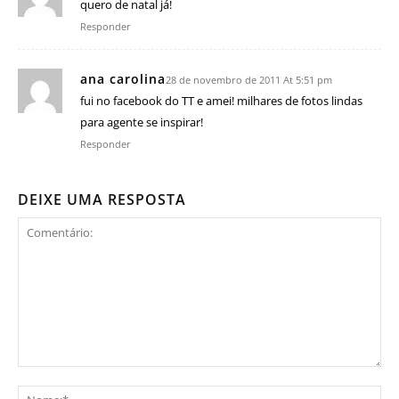
quero de natal já!
Responder
ana carolina
28 de novembro de 2011 At 5:51 pm
fui no facebook do TT e amei! milhares de fotos lindas
para agente se inspirar!
Responder
DEIXE UMA RESPOSTA
Comentário:
No