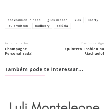
bbc children in need
giles deacon
kids
liberty
louis vuitton
mulberry
pelúcia
Artigo anterior
Próximo artigo
Champagne
Quinteto Fashion na
Personalizada!
Riachuelo!
Também pode te interessar...