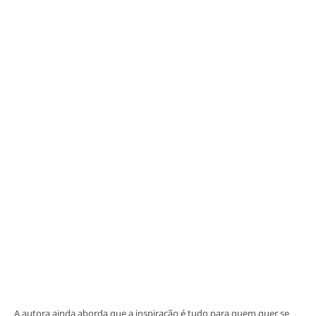
A autora ainda aborda que a inspiração é tudo para quem quer se