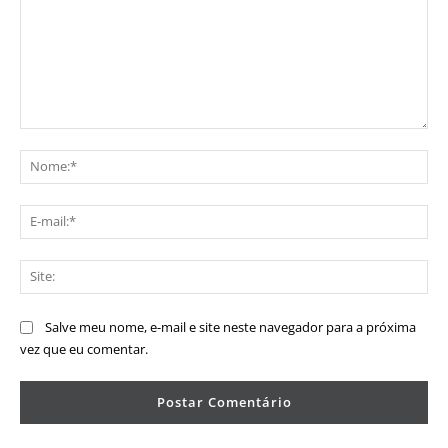
Comentário:
No
E-
mai
Sit
Salve meu nome, e-mail e site neste navegador para a próxima
vez que eu comentar.