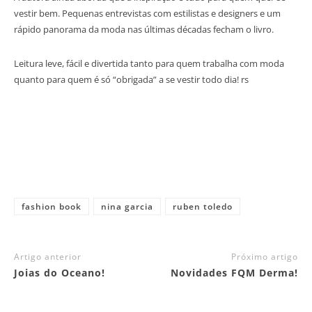
vestir bem. Pequenas entrevistas com estilistas e designers e um
rápido panorama da moda nas últimas décadas fecham o livro.
Leitura leve, fácil e divertida tanto para quem trabalha com moda
quanto para quem é só “obrigada” a se vestir todo dia! rs
fashion book
nina garcia
ruben toledo
Artigo anterior
Próximo artigo
Joias do Oceano!
Novidades FQM Derma!