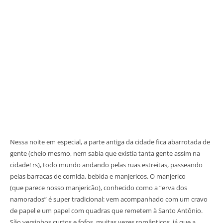
Nessa noite em especial, a parte antiga da cidade fica abarrotada de
gente (cheio mesmo, nem sabia que existia tanta gente assim na
cidade! rs), todo mundo andando pelas ruas estreitas, passeando
pelas barracas de comida, bebida e manjericos. O manjerico
(que parece nosso manjericão), conhecido como a “erva dos
namorados” é super tradicional: vem acompanhado com um cravo
de papel e um papel com quadras que remetem à Santo Antônio.
São versinhos curtos e fofos, muitas vezes românticos, já que a