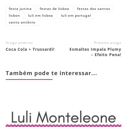
festa junina
festas de lisboa
festas dos santos
lisbon
luli em lisboa
luli em portugal
santo antônio
Artigo anterior
Próximo artigo
Coca Cola + Trussardi!
Esmaltes Impala Plumy
– Efeito Pena!
Também pode te interessar...