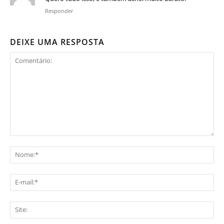
Responder
DEIXE UMA RESPOSTA
Comentário:
No
E-
mai
Sit