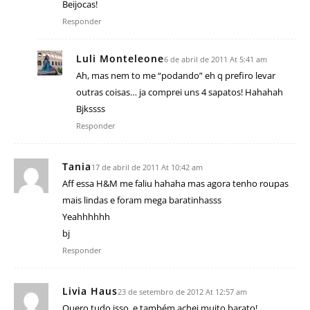
Beijocas!
Responder
Luli Monteleone
6 de abril de 2011 At 5:41 am
Ah, mas nem to me “podando” eh q prefiro levar
outras coisas… ja comprei uns 4 sapatos! Hahahah
Bjkssss
Responder
Tania
17 de abril de 2011 At 10:42 am
Aff essa H&M me faliu hahaha mas agora tenho roupas
mais lindas e foram mega baratinhasss
Yeahhhhhh
bj
Responder
Livia Haus
23 de setembro de 2012 At 12:57 am
Quero tudo isso, e também achei muito barato!