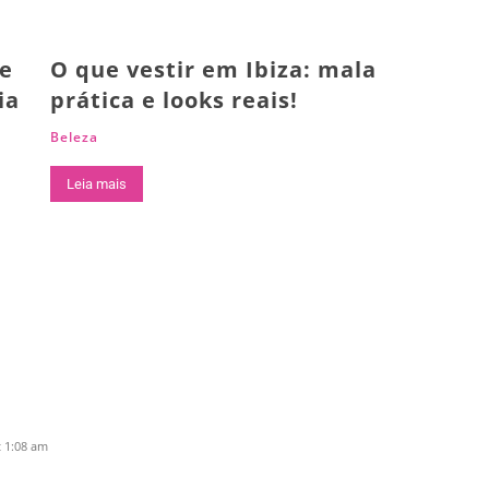
ue
O que vestir em Ibiza: mala
ia
prática e looks reais!
Beleza
Leia mais
t 1:08 am