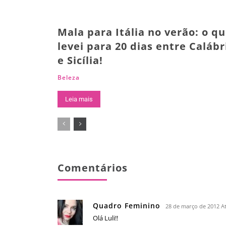
Mala para Itália no verão: o q
levei para 20 dias entre Calábr
e Sicília!
Beleza
Leia mais
Comentários
Quadro Feminino
28 de março de 2012 A
Olá Luli!!