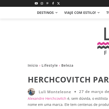
DESTINOS
VIAJE COM ESTILO!
T
Início
Lifestyle
Beleza
HERCHCOVITCH PAR
Luli Monteleone
27 de março d
Alexandre Herchcovitch
é, sem dúvida, o estilist
nome em uma marca. Ele tem centenas de produt