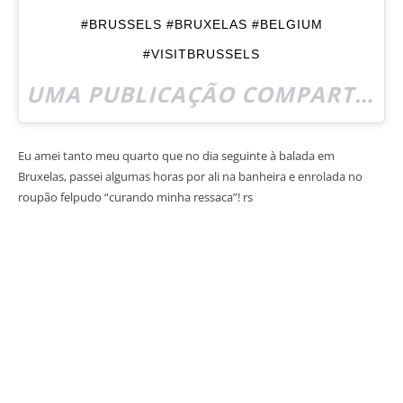
#BRUSSELS #BRUXELAS #BELGIUM
#VISITBRUSSELS
UMA PUBLICAÇÃO COMPARTILHADA POR LULI MONTELEONE (@TRENDTIPS) EM
Eu amei tanto meu quarto que no dia seguinte à balada em
Bruxelas, passei algumas horas por ali na banheira e enrolada no
roupão felpudo “curando minha ressaca”! rs