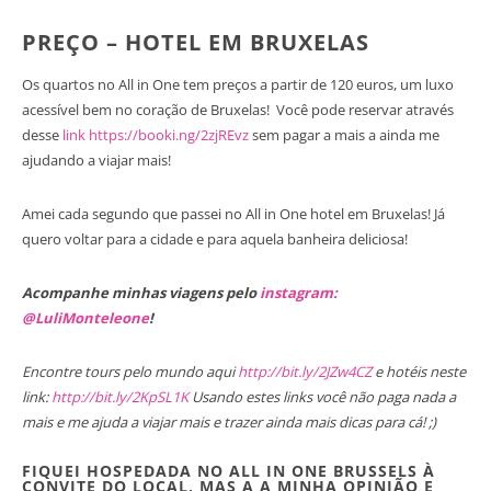
PREÇO – HOTEL EM BRUXELAS
Os quartos no All in One tem preços a partir de 120 euros, um luxo
acessível bem no coração de Bruxelas! Você pode reservar através
desse
link https://booki.ng/2zjREvz
sem pagar a mais a ainda me
ajudando a viajar mais!
Amei cada segundo que passei no All in One hotel em Bruxelas! Já
quero voltar para a cidade e para aquela banheira deliciosa!
Acompanhe minhas viagens pelo
instagram:
@LuliMonteleone
!
Encontre tours pelo mundo aqui
http://bit.ly/2JZw4CZ
e hotéis neste
link:
http://bit.ly/2KpSL1K
Usando estes links você não paga nada a
mais e me ajuda a viajar mais e trazer ainda mais dicas para cá! ;)
FIQUEI HOSPEDADA NO ALL IN ONE BRUSSELS À
CONVITE DO LOCAL, MAS A A MINHA OPINIÃO E