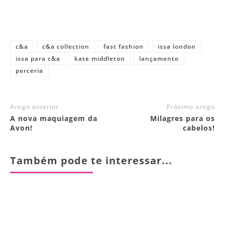
c&a
c&a collection
fast fashion
issa london
issa para c&a
kate middleton
lançamento
parceria
Artigo anterior
Próximo artigo
A nova maquiagem da
Milagres para os
Avon!
cabelos!
Também pode te interessar...