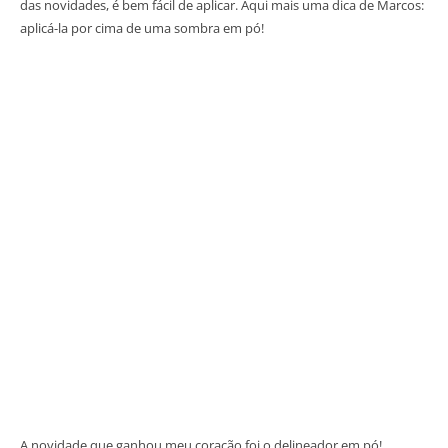
das novidades, é bem fácil de aplicar. Aqui mais uma dica de Marcos:
aplicá-la por cima de uma sombra em pó!
A novidade que ganhou meu coração foi o delineador em pó!