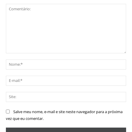
Comentário:
No
E-
mai
Sit
Salve meu nome, e-mail e site neste navegador para a próxima
vez que eu comentar.