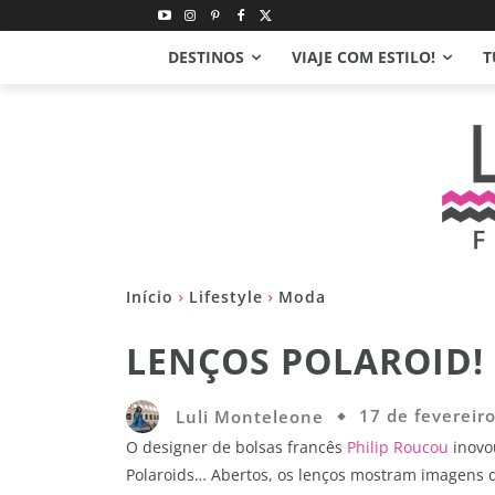
DESTINOS
VIAJE COM ESTILO!
T
Início
Lifestyle
Moda
LENÇOS POLAROID!
Luli Monteleone
17 de fevereir
O designer de bolsas francês
Philip Roucou
inovou
Polaroids… Abertos, os lenços mostram imagens