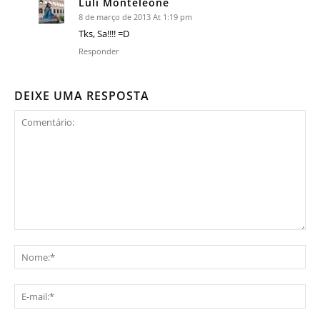
Luli Monteleone
8 de março de 2013 At 1:19 pm
Tks, Sa!!!! =D
Responder
DEIXE UMA RESPOSTA
Comentário:
No
E-
mai