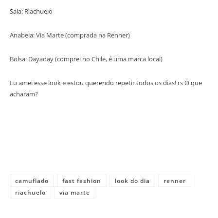
Saia: Riachuelo
Anabela: Via Marte (comprada na Renner)
Bolsa: Dayaday (comprei no Chile, é uma marca local)
Eu amei esse look e estou querendo repetir todos os dias! rs O que
acharam?
camuflado
fast fashion
look do dia
renner
riachuelo
via marte