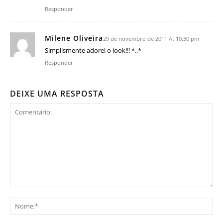
Responder
Milene Oliveira
29 de novembro de 2011 At 10:30 pm
Simplismente adorei o look!!! *..*
Responder
DEIXE UMA RESPOSTA
Comentário:
No