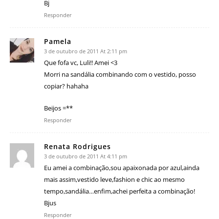
Bj
Responder
Pamela
3 de outubro de 2011 At 2:11 pm
Que fofa vc, Luli!! Amei <3
Morri na sandália combinando com o vestido, posso
copiar? hahaha
Beijos =**
Responder
Renata Rodrigues
3 de outubro de 2011 At 4:11 pm
Eu amei a combinação,sou apaixonada por azul,ainda
mais assim,vestido leve,fashion e chic ao mesmo
tempo,sandália…enfim,achei perfeita a combinação!
Bjus
Responder