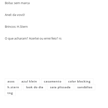
Bolsa: sem marca
Anel: da vovó!
Brincos: H.Stern
O que acharam? Acertei ou errei feio? rs
asos
azul klein
casamento
color blocking
h.stern
look do dia
saia plissada
sandálias
tng