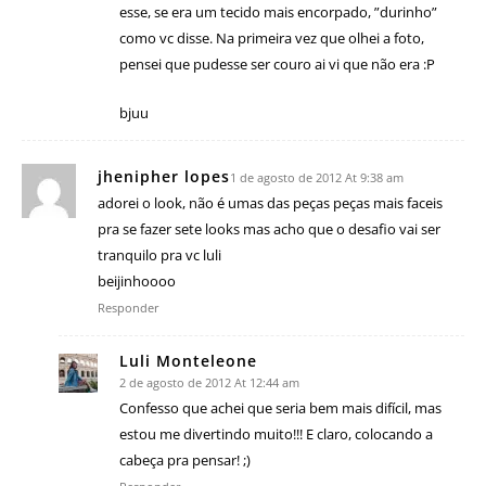
esse, se era um tecido mais encorpado, ”durinho”
como vc disse. Na primeira vez que olhei a foto,
pensei que pudesse ser couro ai vi que não era :P
bjuu
jhenipher lopes
1 de agosto de 2012 At 9:38 am
adorei o look, não é umas das peças peças mais faceis
pra se fazer sete looks mas acho que o desafio vai ser
tranquilo pra vc luli
beijinhoooo
Responder
Luli Monteleone
2 de agosto de 2012 At 12:44 am
Confesso que achei que seria bem mais difícil, mas
estou me divertindo muito!!! E claro, colocando a
cabeça pra pensar! ;)