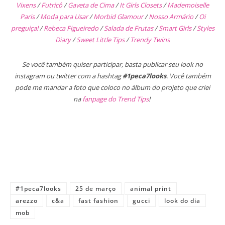
Vixens
/
Futricô
/
Gaveta de Cima
/
It Girls Closets
/
Mademoiselle
Paris
/
Moda para Usar
/
Morbid Glamour
/
Nosso Armário
/
Oi
preguiça!
/
Rebeca Figueiredo
/
Salada de Frutas
/
Smart Girls
/
Styles
Diary
/
Sweet Little Tips
/
Trendy Twins
Se você também quiser participar, basta publicar seu look no
instagram ou twitter com a hashtag
#1peca7looks
. Você também
pode me mandar a foto que coloco no álbum do projeto que criei
na
fanpage do Trend Tips
!
#1peca7looks
25 de março
animal print
arezzo
c&a
fast fashion
gucci
look do dia
mob