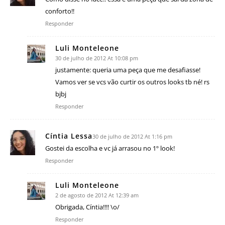
conforto!!
Responder
Luli Monteleone
30 de julho de 2012 At 10:08 pm
justamente: queria uma peça que me desafiasse!
Vamos ver se vcs vão curtir os outros looks tb né! rs
bjbj
Responder
Cíntia Lessa
30 de julho de 2012 At 1:16 pm
Gostei da escolha e vc já arrasou no 1º look!
Responder
Luli Monteleone
2 de agosto de 2012 At 12:39 am
Obrigada, Cíntia!!!! \o/
Responder