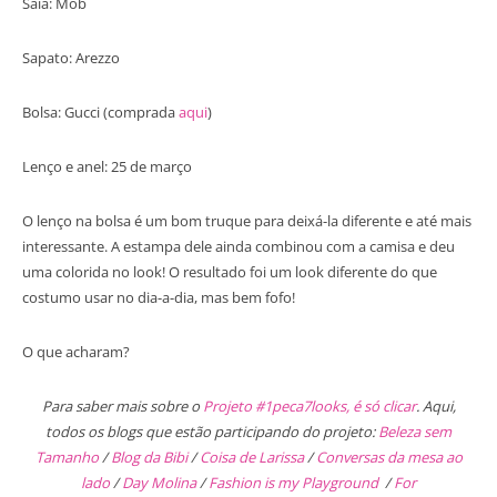
Saia: Mob
Sapato: Arezzo
Bolsa: Gucci (comprada
aqui
)
Lenço e anel: 25 de março
O lenço na bolsa é um bom truque para deixá-la diferente e até mais
interessante. A estampa dele ainda combinou com a camisa e deu
uma colorida no look! O resultado foi um look diferente do que
costumo usar no dia-a-dia, mas bem fofo!
O que acharam?
Para saber mais sobre o
Projeto #1peca7looks, é só clicar
. Aqui,
todos os blogs que estão participando do projeto:
Beleza sem
Tamanho
/
Blog da Bibi
/
Coisa de Larissa
/
Conversas da mesa ao
lado
/
Day Molina
/
Fashion is my Playground
/
For