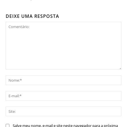
DEIXE UMA RESPOSTA
Comentário:
No
E-
mai
Sit
Salve meu nome, e-mail e site neste navegador para a próxima