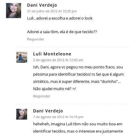
Dani Verdejo
31 de julho de 2012 At 10:35 pm
Luli , adorei a escolha e adorei o look
Adorei a saia tbm, ela é de que tecido??
Responder
Luli Monteleone
2 de agosto de 2012 At 12:43 am
Ish, Dani, agora vc pegou no meu ponto fraco, sou
péssima para identificar tecidos! rs Sei que é algum
sintético, mas é super diferente, mais “durinho”…
Não ajudei muito né? =/
Responder
Dani Verdejo
7 de agosto de 2012 At 10:19 pm
heheheh, imagina Luli tbm não sou muito boa em
identificar tecidos, mas o interesse era justamente